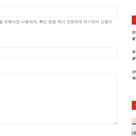
트
)을 위해서만 사용되며, 확인 완료 즉시 안전하게 파기되어 신원이
안
원
신
무
광
산
제
문