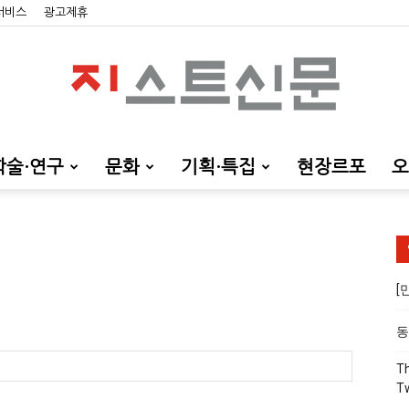
 서비스
광고제휴
학술·연구
문화
기획·특집
현장르포
오
지
[
스
동
Th
T