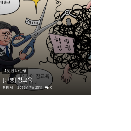
내부 칼럼
4컷 만화/만평
동아리의 모든 
[만평] 참교육
가 있습니다
연경 서
-
지스트 신문사
-
2026년 7월 25일
0
2026