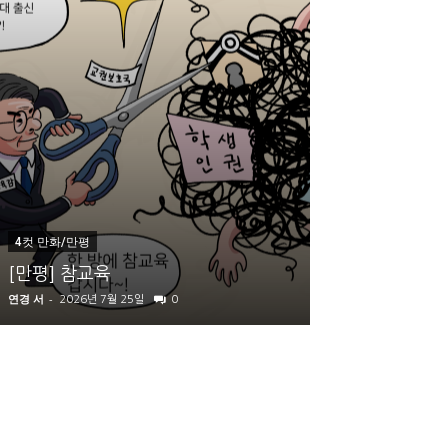
내부 칼럼
4컷 만화/만평
동아리의 모든 
[만평] 참교육
가 있습니다
연경 서
-
지스트 신문사
-
2026년 7월 25일
0
2026