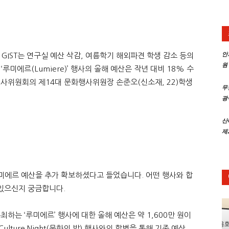
트
안
 GIST는 연구실 예산 삭감, 여름학기 해외파견 학생 감소 등의
원
루미에르(Lumiere)’ 행사의 올해 예산은 작년 대비 18% 수
신
화행사위원회의 제14대 문화행사위원장 손준오(신소재, 22)학생
무
광
산
제
문
해 루미에르 예산을 추가 확보하셨다고 들었습니다. 어떤 행사와 합
있으신지 궁금합니다.
주최하는 ‘루미에르’ 행사에 대한 올해 예산은 약 1,600만 원이
lture Night(문화의 밤) 행사와의 합병을 통해 기존 예산