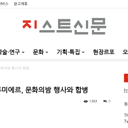
 서비스
광고제휴
학술·연구
문화
기획·특집
현장르포
오
지
 문화의밤 행사와 합병
루미에르, 문화의밤 행사와 합병
[
스
1363
0
동
Th
T