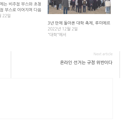
축제는 비주점 부스와 초청
주점 부스로 이어지며 다음
가 넘어서까지 뜨거운 열
월 22일
다. 학부 공연은 동아리
3년 만에 돌아온 대학 축제, 루미에르
 신청자들의 공연으로 이
2022년 12월 2일
 중간 중간 성대모사 대
"대학"에서
한 이벤트가 진행돼…
Next article
온라인 선거는 규정 위반이다