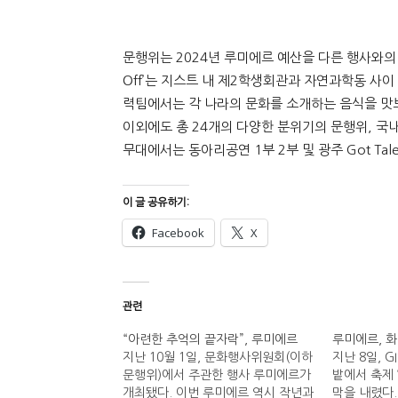
문행위는 2024년 루미에르 예산을 다른 행사와의 합
Off’는 지스트 내 제2학생회관과 자연과학동 사
력팀에서는 각 나라의 문화를 소개하는 음식을 맛보
이외에도 총 24개의 다양한 분위기의 문행위, 국내
무대에서는 동아리공연 1부 2부 및 광주 Got Tal
이 글 공유하기:
Facebook
X
관련
“아련한 추억의 끝자락”, 루미에르
루미에르, 
지난 10월 1일, 문화행사위원회(이하
지난 8일, 
문행위)에서 주관한 행사 루미에르가
밭에서 축제 
개최됐다. 이번 루미에르 역시 작년과
막을 내렸다.