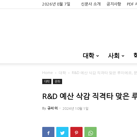
2026년 8월 7일
신문사 소개
공지사항
PDF
대학
사회
Home
대학
R&D 예산 삭감 직격타 맞은 루미에르,
대학
문화
R&D 예산 삭감 직격타 맞은 
By
규서 이
-
2024년 10월 1일