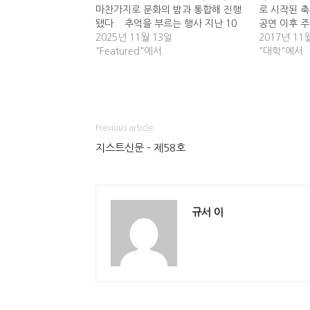
마찬가지로 문화의 밤과 통합해 진행
로 시작된 
됐다. 추억을 부르는 행사 지난 10
공연 이후 
월 1일, 추억을 테마로 한 GIST 가을
2025년 11월 13일
날 새벽 2시
2017년 11
축제 루미에르가 개최됐다. 이에 맞춰
"Featured"에서
기를 유지했
"대학"에서
문행위 부스에선 미래의 나에게 보내
공연과 개인
는 편지, 소원 종이 포토존, 보물찾기,
뤄졌다. 공연
에어하키과 무냉네컷, 인스타 이벤트
회 등 다양
등을…
Previous article
지스트신문 – 제58호
규서 이