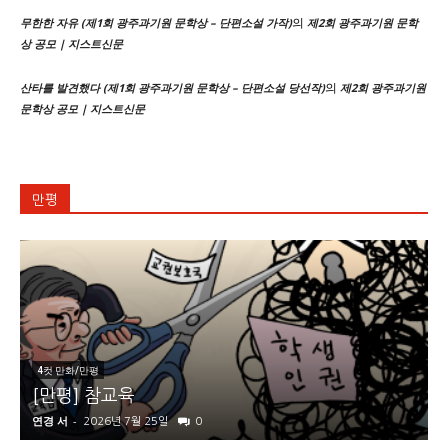
의
무한한 자유 (제1회 광주과기원 문학상 – 단편소설 가작)
제2회 광주과기원 문학
상 공모 | 지스트신문
의
산타를 발견했다 (제1회 광주과기원 문학상 – 단편소설 당선작)
제2회 광주과기원
문학상 공모 | 지스트신문
만평
4컷 만화/만평
[만평] 참교육
연경 서
-
2026년 7월 25일
0