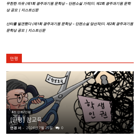
의
무한한 자유 (제1회 광주과기원 문학상 – 단편소설 가작)
제2회 광주과기원 문학
상 공모 | 지스트신문
의
산타를 발견했다 (제1회 광주과기원 문학상 – 단편소설 당선작)
제2회 광주과기원
문학상 공모 | 지스트신문
만평
4컷 만화/만평
[만평] 참교육
연경 서
-
2026년 7월 25일
0