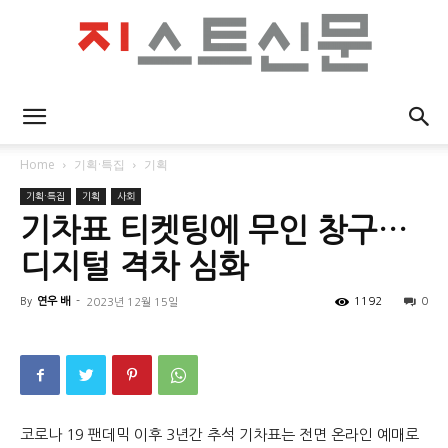
지
Home
기획·특집
기획
기획·특집
기획
사회
스
기차표 티켓팅에 무인 창구…
디지털 격차 심화
By
연우 배
-
1192
0
2023년 12월 15일
트
신
코로나 19 팬데믹 이후 3년간 추석 기차표는 전면 온라인 예매로