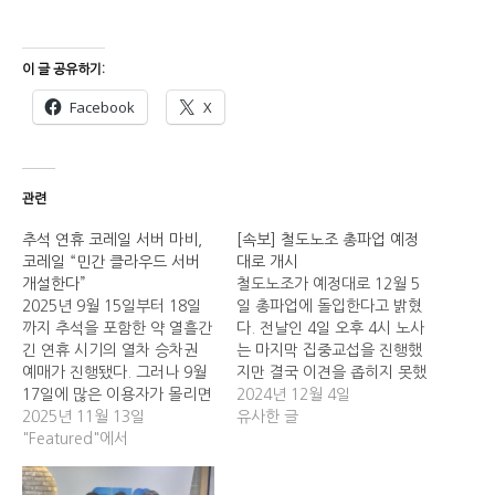
이 글 공유하기:
Facebook
X
관련
추석 연휴 코레일 서버 마비,
[속보] 철도노조 총파업 예정
코레일 “민간 클라우드 서버
대로 개시
개설한다”
철도노조가 예정대로 12월 5
2025년 9월 15일부터 18일
일 총파업에 돌입한다고 밝혔
까지 추석을 포함한 약 열흘간
다. 전날인 4일 오후 4시 노사
긴 연휴 시기의 열차 승차권
는 마지막 집중교섭을 진행했
예매가 진행됐다. 그러나 9월
지만 결국 이견을 좁히지 못했
17일에 많은 이용자가 몰리면
다. 철도노조의 주요 요구사항
2024년 12월 4일
서 코레일 서버가 마비됐다.
2025년 11월 13일
은 기본급 인상과 임금체불 해
유사한 글
코레일 측은 이에 대한 대책으
"Featured"에서
결, 안전인력 충원 등이다. 엄
로 민간 클라우드 서버 도입을
길용 공공운수노조 위원장은
검토하고 있다. 마비된 코레
“(비상계엄 선포로) 정권 퇴진