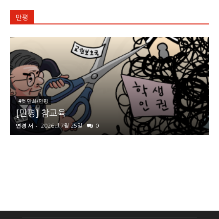
만평
4컷 만화/만평
[만평] 참교육
연경 서
-
2026년 7월 25일
0