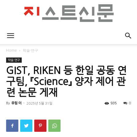
지
Home
학술·연구
학술·연구
스
GIST, RIKEN 등 한일 공동 연
구팀, 『Science』 양자 제어 관
련 논문 게재
트
By
유림 이
-
935
0
2025년 5월 31일
신