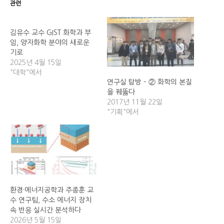
관련
김유수 교수 GIST 화학과 부
임, 양자화학 분야의 새로운
기로
2025년 4월 15일
"대학"에서
연구실 탐방 – ② 화학의 본질
을 꿰뚫다
2017년 11월 22일
"기획"에서
환경·에너지공학과 주종훈 교
수 연구팀, 수소 에너지 장치
속 반응 실시간 분석하다
2026년 5월 15일