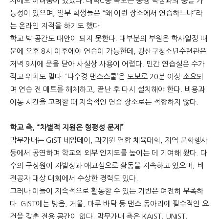
치에도 어려움이 있었다. 대학C동 복도는 통행 학생과의 충돌 가
능성이 있으며, 일부 학생들은 “왜 이런 장소에서 연습하느냐”라
는 온라인 지적을 하기도 했다.
학교 밖 공간도 대안이 되지 못한다. 대부분의 부원은 학사일정 때
문에 오후 8시 이후에야 연습이 가능한데, 광산구청소년수련관은
저녁 9시에 문을 닫아 사실상 사용이 어렵다. 민간 연습실은 수가
적고 위치도 멀다. ‘나수경 댄스스쿨’은 도보로 20분 이상 소요되
며 연습 전 매트를 해체하고, 끝난 후 다시 설치해야 한다. 비용과
이동 시간을 고려할 때 지속적인 연습 장소로는 적합하지 않다.
학교 측, “차별적 지원은 형평성 문제”
막무가내는 GIST 네임데이, 과기원 연합 체육대회, 지역 문화행사
등에서 공연하며 학교의 외부 인지도를 높이는 데 기여해 왔다. 다
수의 구성원이 자발성과 애교심으로 활동을 지속하고 있으며, 비
전공자 대상 대회에서 수상한 경력도 있다.
그러나 이들이 지속적으로 활동할 수 있는 기반은 여전히 부족하
다. GIST에는 방음, 거울, 마루 바닥 등 댄스 동아리에 필수적인 요
건을 갖춘 전용 공간이 없다. 막무가내 측은 KAIST, UNIST,