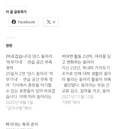
이 글 공유하기:
Facebook
X
관련
[바로잡습니다] 댄스 동아리
비대면 활동 2년차, 어려움 딛
‘막무가내’… 연습 공간 부족
고 변화하는 동아리
겪어
지난 2년간, 학내의 거리두기
25일자 2면 '댄스 동아리 '막
조치로 인해 대학 생활의 꽃이
무가내'… 연습 공간 부족 겪
라 불리는 동아리 활동이 위축
어' 기사에서 혼란을 야기할
· 중단됐다. 동아리는 부원 간
수 있는 표현들이 있어 바로잡
교류 감소, 참여율 저조, 동아
습니다. 이에 따라 동아리는
리 존속 문제로 고충을 겪고
2021년 11월 12일
학생팀을 통해 장판 문제를 전
2025년 8월 1일
있다. 이런 어려움에도 불구하
"대학"에서
달했다. -> 이에 따라 동아리
"공지사항"에서
고, 동아리들은 각자의 방식으
는 꾸준히 제2학생회관측에
로 활동을 이어가고 있다.
장판 문제제기를 했다. 정오에
GIST는 ‘지스트 코로나19 방
삐걱대는 축제 준비
담당자 면담이 진행됐다. ->
역관리 기준“ 에 의해, 대면 활