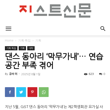
지
Home
기획·특집
기획
기획·특집
기획
대학
스
댄스 동아리 ‘막무가내’… 연습
공간 부족 겪어
By
규서 이
-
623
0
2025년 8월 1일
트
신
지난 5월, GIST 댄스 동아리 ‘막무가내’는 제2학생회관 요가실 사