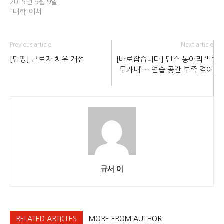
2015년 9월 9일
정오에 제2학생회관 총책임자
동과 학내 시설 사용을 제한했
"대학"에서
면담이 진행됐다. 약 150만 원
다. 그에…
의 장판 교체 비용을…
Previous article
Next article
[만평] 근로자 처우 개선
[바로잡습니다] 댄스 동아리 ‘막
무가내’… 연습 공간 부족 겪어
규서 이
RELATED ARTICLES
MORE FROM AUTHOR