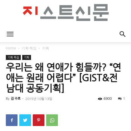
지
Home
기획·특집
기획
기획·특집
기획
스
우리는 왜 연애가 힘들까? “연
애는 원래 어렵다” [GIST&전
남대 공동기획]
트
By
김 수호
-
6900
1
2015년 10월 13일
신