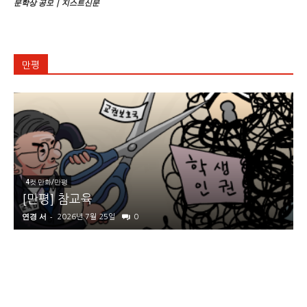
문학상 공모 | 지스트신문
만평
4컷 만화/만평
[만평] 참교육
연경 서
-
2026년 7월 25일
0