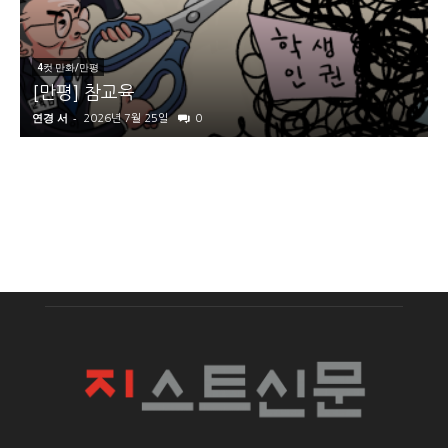
4컷 만화/만평
[만평] 참교육
연경 서
-
2026년 7월 25일
0