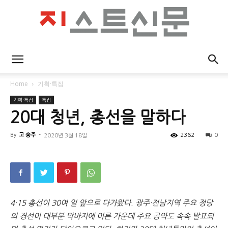
지
Home
기획·특집
기획·특집
특집
스
20대 청년, 총선을 말하다
By
고 송주
-
2362
0
2020년 3월 18일
트
신
4·15 총선이 30여 일 앞으로 다가왔다. 광주·전남지역 주요 정당
의 경선이 대부분 막바지에 이른 가운데 주요 공약도 속속 발표되