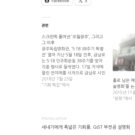
Facebook
X
관련
스크린에 풀어낸 ‘오월광주’, 그리고
그 이후
광주독립영화관, ‘5·18 38주기 특별
전’ 열어 지난 5월 18일 전후, 금남로
는 5·18 민주화운동 38주기를 맞아
각종 행사로 들썩였다. 17일 저녁에
열린 전야제를 시작으로 금남로 시민
공론화회의, 오월정신계승 전국대학
2018년 7월 23일
홀로 남은 예
생 퍼레이드 등이 연일 이어졌다. 한
"기획·특집"에서
술영화’를 논
편 금남로를 지나 국립아시아문화전
2015년 11
당 뒤편에 위치한 광주독립영화관에
"문화"에서
서도 5·18을 기념하는 ‘5·18 38주기
특별전’이 열렸다. 특별전 이튿날인
19일, 상영작 ‘광인’을 관람하기 위
Previous article
해…
새내기에게 폭넓은 기회를, GIST 부전공 설명회