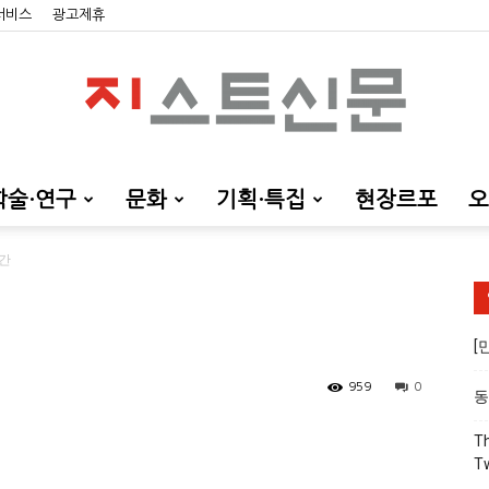
 서비스
광고제휴
학술·연구
문화
기획·특집
현장르포
오
지
순간
[
스
959
0
동
Th
T