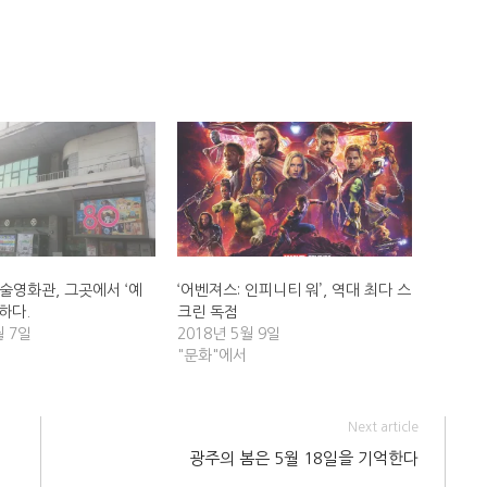
술영화관, 그곳에서 ‘예
‘어벤져스: 인피니티 워’, 역대 최다 스
하다.
크린 독점
월 7일
2018년 5월 9일
"문화"에서
Next article
광주의 봄은 5월 18일을 기억한다