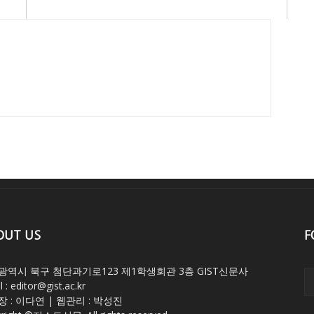
OUT US
F
광역시 북구 첨단과기로123 제1학생회관 3층 GIST신문사
 : editor@gist.ac.kr
 : 이다연 | 웹관리 : 박성진