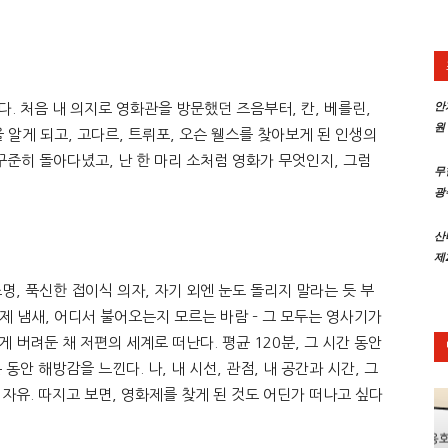
트
안
. 처음 내 의지로 영화관을 방문했던 즈음부터, 칸, 베를린,
원
 알게 되고, 고다르, 트뤼포, 오슨 웰스를 찾아보게 된 인생의
신
꾸준히 돌아다녔고, 난 한 마리 소처럼 영화가 무엇인지, 그럼
무
광
산
제
문
명, 푹신한 접이식 의자, 자기 외엔 눈도 돌리지 말라는 듯 부
제 냄새, 어디서 불어오는지 모르는 바람 – 그 모두는 영사기가
 버려둔 채 저편의 세계로 떠난다. 평균 120분, 그 시간 동안
동안 해방감을 느낀다. 나, 내 시선, 관점, 내 공간과 시간, 그
자유. 따지고 보면, 영화제를 찾게 된 것도 어딘가 떠나고 싶다