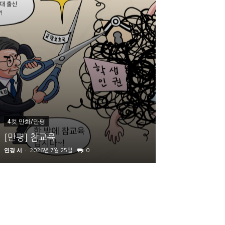
내부 칼럼
4컷 만화/만평
동아리의 모든 
[만평] 참교육
가 있습니다
연경 서
-
지스트 신문사
-
2026년 7월 25일
0
2026