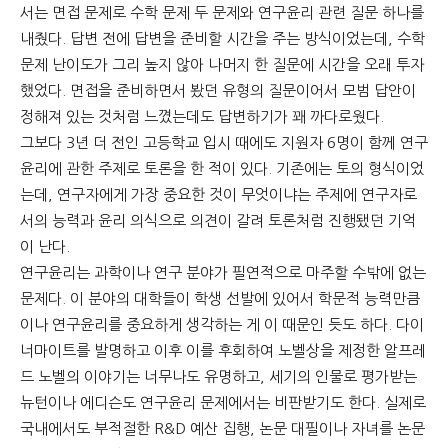
서는 면접 문제로 수학 문제 두 문제와 연구윤리 관련 질문 하나를
내줬다. 답변 전에 답변을 준비할 시간을 주는 방식이었는데, 수학
문
문제 난이도가 그리 높지 않아 나머지 한 질문에 시간을 오래 투자
했었다. 면접을 준비하면서 봤던 유형의 질문이어서 모범 답안이
정해져 있는 것처럼 느꼈는데도 답변하기가 꽤 까다로웠다.
그보다 3년 더 전인 고등학교 입시 때에도 지원자 6명이 함께 연구
윤리에 관한 주제로 토론을 한 적이 있다. 기존에는 토의 형식이었
는데, 연구자에게 가장 중요한 것이 무엇이냐는 주제에 연구자로
서의 능력과 윤리 의식으로 의견이 갈려 토론처럼 진행됐던 기억
이 난다.
연구윤리는 과학이나 연구 분야가 필연적으로 마주할 수밖에 없는
문제다. 이 분야의 대학들이 학생 선발에 있어서 학문적 능력만큼
이나 연구윤리를 중요하게 생각하는 게 이 때문인 듯도 하다. 다이
너마이트를 발명하고 이후 이를 후회하여 노벨상을 제정한 알프레
드 노벨의 이야기는 너무나도 유명하고, 세기의 인물로 평가받는
뉴턴이나 에디슨도 연구윤리 문제에서는 비판받기도 한다. 실제로
국내에서도 부적절한 R&D 예산 집행, 논문 대필이나 자녀를 논문