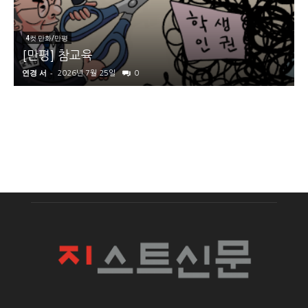
4컷 만화/만평
[만평] 참교육
연경 서
-
2026년 7월 25일
0