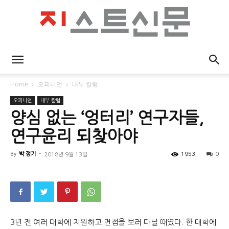
지
Home
오피니언
내부 칼럼
오피니언
내부 칼럼
스
양심 없는 ‘엉터리’ 연구자들,
연구윤리 되찾아야
By
박 정기
-
1953
0
2018년 9월 13일
트
신
3년 전 여러 대학에 지원하고 면접을 보러 다닐 때였다. 한 대학에