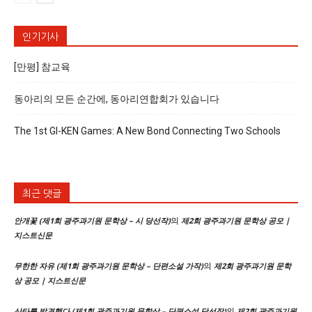
인기기사
[만평] 참교육
동아리의 모든 순간에, 동아리연합회가 있습니다
The 1st GI-KEN Games: A New Bond Connecting Two Schools
최근 댓글
의
안개꽃 (제1회 광주과기원 문학상 – 시 당선작)
제2회 광주과기원 문학상 공모 |
지스트신문
의
무한한 자유 (제1회 광주과기원 문학상 – 단편소설 가작)
제2회 광주과기원 문학
상 공모 | 지스트신문
의
산타를 발견했다 (제1회 광주과기원 문학상 – 단편소설 당선작)
제2회 광주과기원