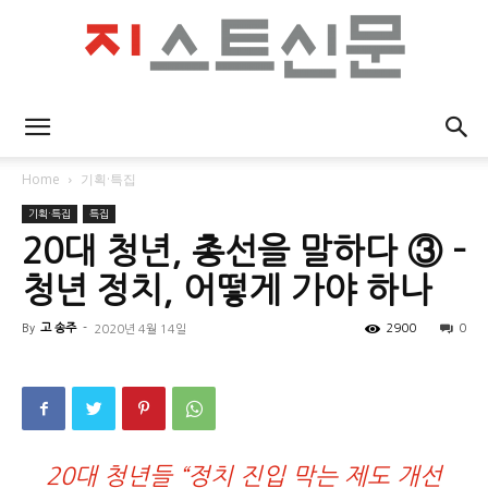
지
Home
기획·특집
기획·특집
특집
스
20대 청년, 총선을 말하다 ③ –
청년 정치, 어떻게 가야 하나
By
고 송주
-
2900
0
2020년 4월 14일
트
신
20대 청년들 “정치 진입 막는 제도 개선