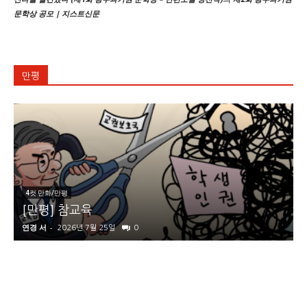
문학상 공모 | 지스트신문
만평
4컷 만화/만평
[만평] 참교육
연경 서
-
2026년 7월 25일
0