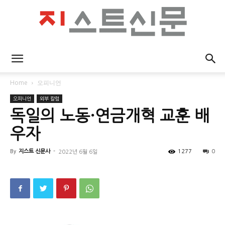
지
Home
오피니언
오피니언
외부 칼럼
스
독일의 노동·연금개혁 교훈 배
우자
By
지스트 신문사
-
1277
0
2022년 6월 6일
트
신