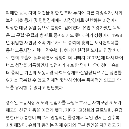
피폐한 동독 지역 재건을 위한 인프라 투자에 따른 재정적자, 사회
보험 지출 증가 및 명령경제에서 시장경제로 전환하는 과정에서
발생한 대량 실업 등으로 불황이 깊어졌다. 유럽 최강자였던 독일
은 그 무렵 ‘유럽의 병자’로 풍자되기도 했다. 위기 상황에서 1998
년 취임한 사민당 소속 게르하르트 슈뢰더 총리는 노사협의체를
통한 노동시장 개혁에 착수했다. 하지만 현격한 노사의 입장 차이
로 합의 도출에 실패하면서 상황이 더 나빠져 2003년에 다시 마이
너스 성장을 기록하면서 실업자가 438만 명이나 쏟아졌다. 슈뢰
더 총리는 기존의 노동시장·사회보장제도·산업정책으로는 당면한
위기를 극복할 수 없고 경제적 뒷받침 없이는 독자적인 외교와 안
보를 유지할 수 없다고 판단했다.
경직된 노동시장 제도와 실업자를 과잉보호하는 사회보장 제도가
해고와 신규 채용을 어렵게 했다. 게다가 고령화와 글로벌화, 유럽
연합(EU) 통합이 빠르게 진행되는 환경에서 독일 경제는 갈수록
쇠퇴해갔다. 슈뢰더 총리는 경제 위기의 근본 원인을 제거하고 기