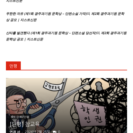
지스트신문
의
무한한 자유 (제1회 광주과기원 문학상 – 단편소설 가작)
제2회 광주과기원 문학
상 공모 | 지스트신문
의
산타를 발견했다 (제1회 광주과기원 문학상 – 단편소설 당선작)
제2회 광주과기원
문학상 공모 | 지스트신문
만평
4컷 만화/만평
[만평] 참교육
연경 서
-
2026년 7월 25일
0