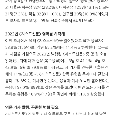
까지 총 4일간 진행됐으며, 총 290명이 설문에 응답했다. 응답자
의 비율은 학부생 82명(28.2%), 대학원생 125명(43.1%), 교원
문
21명(7.3%), 직원 32명(11.0%), 연구원 29명(10.0%)이었다.
본 조사의 표본오차는 95% 신뢰수준에서 ±4.51%p다.
2023년 <지스트신문> 열독률 하락해
이번 조사에서 올해 <지스트신문>을 읽어봤다고 답한 응답자는
53.8%(156명)로, 작년 65.2%에서 11.4%p 하락했다. 설문조
사 시점을 기점으로 2023년 발행된 <지스트신문> 중 몇 월 호를
읽어봤는지에 대한 질문(복수응답)에는 3월 호 41.1%, 4월 호
42.9%, 6월 호 79.9%로 나타났고, 세 기사를 연독한 비율은 전
체의 11%(32명)다. <지스트신문> 탐독 유형은 독자마다 달랐다.
흥미로워 보이는 기사만 읽는다는 응답과 기사 제목만 훑어본다는
응답이 57.0%(89명)로 같은 수치를 보였다. 반면 모든 기사를 정
독하는 유형은 10.9%(17명)로 작년에 비해 1.1%p 상승했다.
영문 기사 발행, 꾸준한 변화 필요
<지스트신문>의 영문 기사 열독률은 국문 기사보다 현저히 낮았