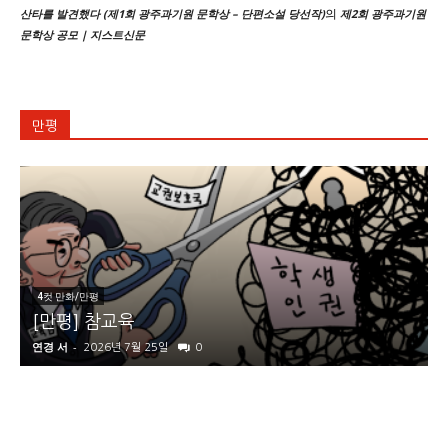
의
산타를 발견했다 (제1회 광주과기원 문학상 – 단편소설 당선작)
제2회 광주과기원
문학상 공모 | 지스트신문
만평
4컷 만화/만평
[만평] 참교육
연경 서
-
2026년 7월 25일
0