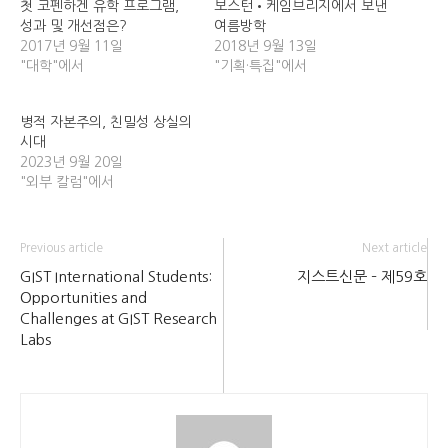
첫 코펜하겐 유학 프로그램,
보스턴•케임브리지에서 보낸
성과 및 개선점은?
여름방학
2017년 9월 11일
2018년 9월 13일
"대학"에서
"기획·특집"에서
병적 자본주의, 친밀성 상실의
시대
2023년 9월 20일
"외부 칼럼"에서
Previous article
Next article
GIST International Students:
지스트신문 – 제59호
Opportunities and
Challenges at GIST Research
Labs