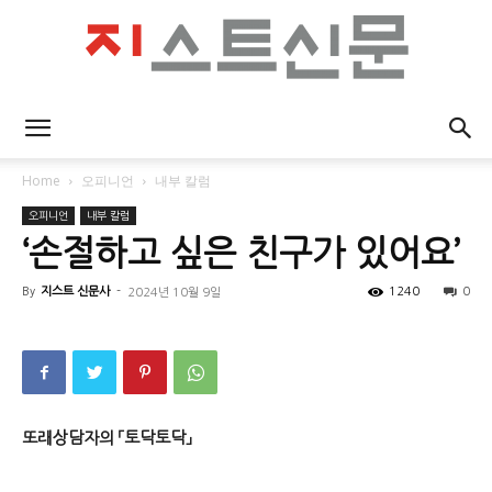
지
Home
오피니언
내부 칼럼
오피니언
내부 칼럼
스
‘손절하고 싶은 친구가 있어요’
By
지스트 신문사
-
1240
0
2024년 10월 9일
트
신
또래상담자의 「토닥토닥」