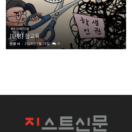
4컷 만화/만평
[만평] 참교육
연경 서
-
2026년 7월 25일
0