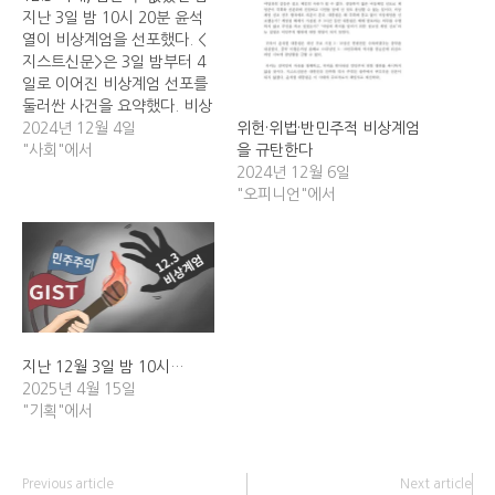
지난 3일 밤 10시 20분 윤석
열이 비상계엄을 선포했다. <
지스트신문>은 3일 밤부터 4
일로 이어진 비상계엄 선포를
둘러싼 사건을 요약했다. 비상
계엄 선포 직후 이재명 대표를
2024년 12월 4일
위헌·위법·반민주적 비상계엄
비롯한 민주당 당원들과 일부
"사회"에서
을 규탄한다
국민의힘 당원들은 국회의사
2024년 12월 6일
당으로, 대부분의 국민의힘 당
"오피니언"에서
원들은 당사로 집결했다. 얼마
지나지 않아 경찰에 의해 국회
정문이 봉쇄됐고, 11시 25분
경 박안수 육군참모총장이 계
엄사령관으로 임명된…
지난 12월 3일 밤 10시…
2025년 4월 15일
"기획"에서
Previous article
Next article